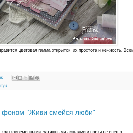
равится цветовая гамма открыток, их простота и нежность. Все
ия:
rry's
м фоном "Живи смейся люби"
е
кратковременными
затяжными дождями и парки не спеша