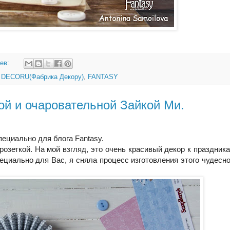
иев:
 DECORU(Фабрика Декору)
,
FANTASY
ой и очаровательной Зайкой Ми.
ециально для блога Fantasy.
озеткой. На мой взгляд, это очень красивый декор к праздника
ециально для Вас, я сняла процесс изготовления этого чудесно