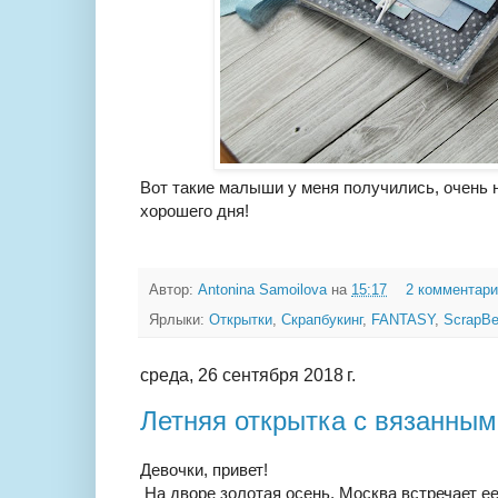
Вот такие малыши у меня получились, очень н
хорошего дня!
Автор:
Antonina Samoilova
на
15:17
2 комментар
Ярлыки:
Открытки
,
Скрапбукинг
,
FANTASY
,
ScrapBe
среда, 26 сентября 2018 г.
Летняя открытка с вязанны
Девочки, привет!
На дворе золотая осень, Москва встречает е