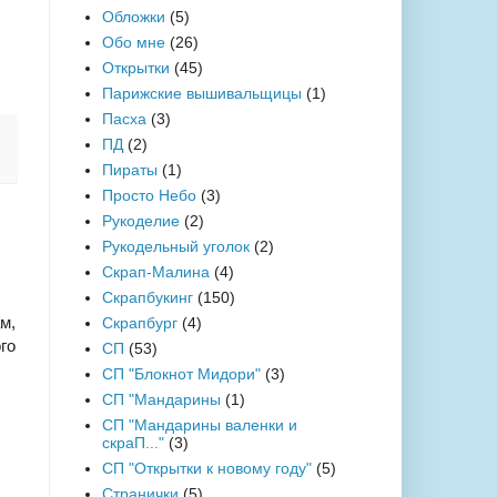
Обложки
(5)
Обо мне
(26)
Открытки
(45)
Парижские вышивальщицы
(1)
Пасха
(3)
ПД
(2)
Пираты
(1)
Просто Небо
(3)
Рукоделие
(2)
Рукодельный уголок
(2)
Скрап-Малина
(4)
Скрапбукинг
(150)
м,
Скрапбург
(4)
го
СП
(53)
СП "Блокнот Мидори"
(3)
СП "Мандарины
(1)
СП "Мандарины валенки и
скраП..."
(3)
СП "Открытки к новому году"
(5)
Странички
(5)