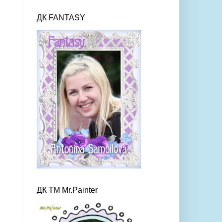
ДК FANTASY
ДК ТМ Mr.Painter