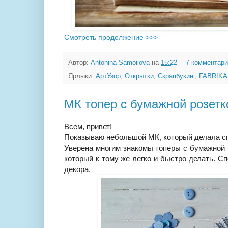
Смотреть продолжение >>>
Автор:
Antonina Samoilova
на
15:22
7 комментар
Ярлыки:
АртУзор
,
Открытки
,
Скрапбукинг
,
FABRIKA
МК топер с бумажной розетк
Всем, привет!
Показываю небольшой МК, который делала сп
Уверена многим знакомы топеры с бумажной р
который к тому же легко и быстро делать. Сп
декора.